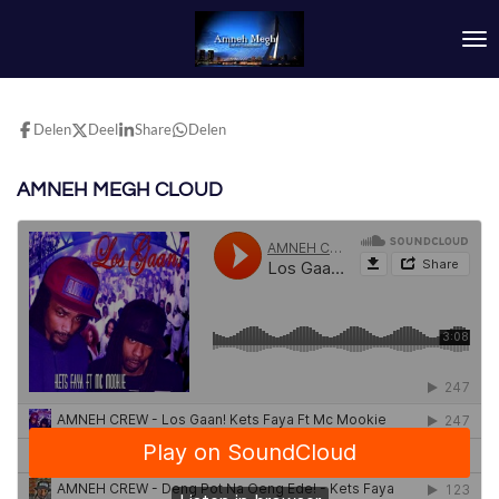
Ga
direct
naar
de
hoofdinhoud
Delen
Deel
Share
Delen
AMNEH MEGH CLOUD