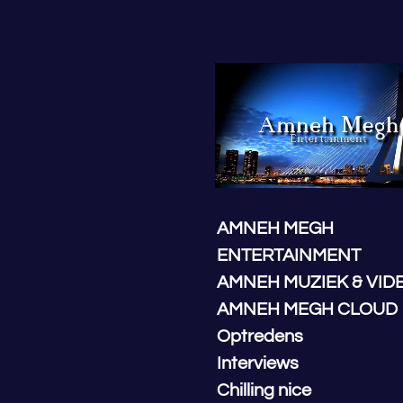
Ga
direct
naar
de
hoofdinhoud
AMNEH MEGH
ENTERTAINMENT
AMNEH MUZIEK & VID
AMNEH MEGH CLOUD
Optredens
Interviews
Chilling nice