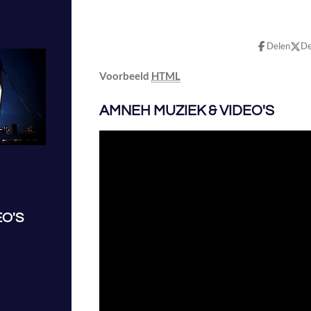
Delen
De
Voorbeeld
HTML
AMNEH MUZIEK & VIDEO'S
EO'S