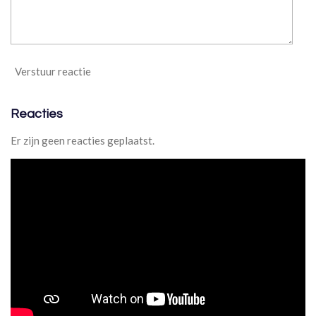
6
6
6
6
Verstuur reactie
7
s
t
Reacties
e
r
Er zijn geen reacties geplaatst.
r
e
n