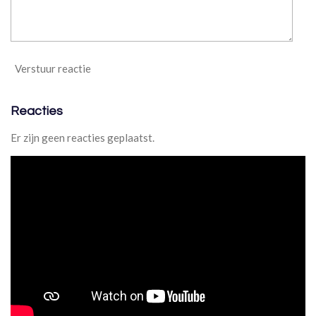
7
7
7
7
Verstuur reactie
8
s
t
Reacties
e
r
Er zijn geen reacties geplaatst.
r
e
n