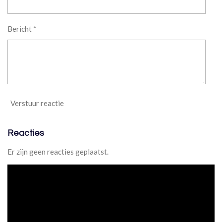
9
3
Bericht *
4
5
7
9
4
3
9
Verstuur reactie
3
s
t
Reacties
e
r
Er zijn geen reacties geplaatst.
r
e
n