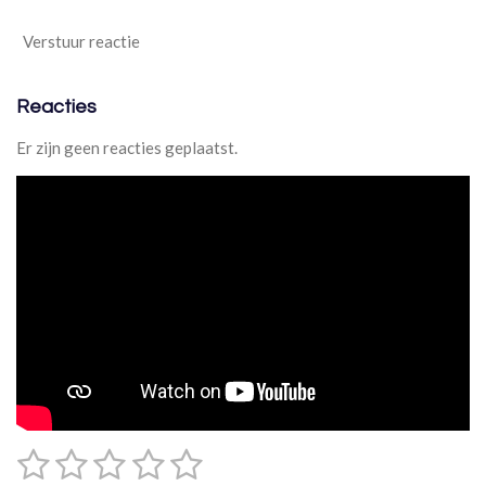
Verstuur reactie
Reacties
Er zijn geen reacties geplaatst.
1
2
3
4
5
S
R
t
a