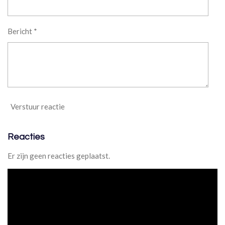
8
7
Bericht *
8
7
8
7
8
7
8
Verstuur reactie
8
s
t
Reacties
e
r
Er zijn geen reacties geplaatst.
r
e
n