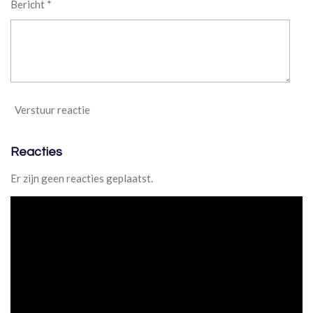
Bericht *
4
0
8
1
6
3
2
Verstuur reactie
7
s
t
Reacties
e
r
Er zijn geen reacties geplaatst.
r
e
n