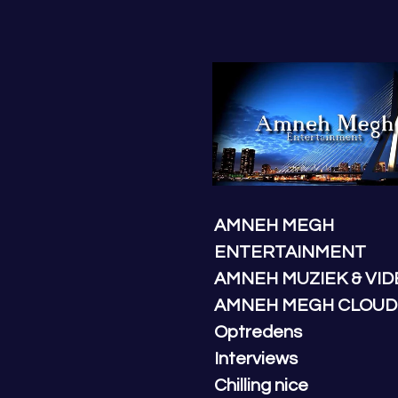
Ga
direct
naar
de
hoofdinhoud
AMNEH MEGH
ENTERTAINMENT
AMNEH MUZIEK & VID
AMNEH MEGH CLOUD
Optredens
Interviews
Chilling nice