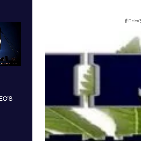
Delen
EO'S