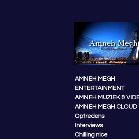
Ga
direct
naar
de
hoofdinhoud
AMNEH MEGH
ENTERTAINMENT
AMNEH MUZIEK & VID
AMNEH MEGH CLOUD
Optredens
Interviews
Chilling nice