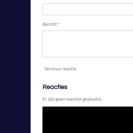
r
r
e
n
Bericht *
Verstuur reactie
Reacties
Er zijn geen reacties geplaatst.