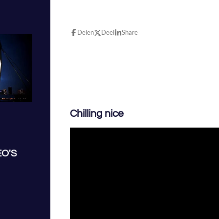
Delen
Deel
Share
Chilling nice
EO'S