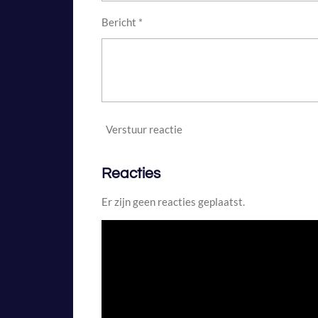
e
n
Bericht *
Verstuur reactie
Reacties
Er zijn geen reacties geplaatst.